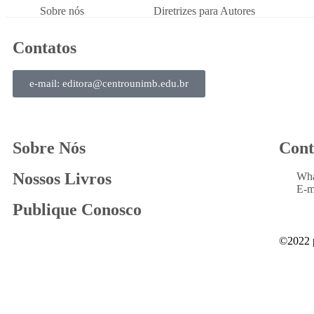
Sobre nós
Diretrizes para Autores
Contatos
e-mail: editora@centrounimb.edu.br
Sobre Nós
Cont
Nossos Livros
Wh
E-m
Publique Conosco
©2022 