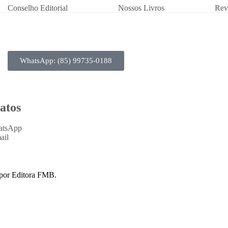
Conselho Editorial
Nossos Livros
Rev
WhatsApp: (85) 99735-0188
atos
atsApp
ail
por Editora FMB.