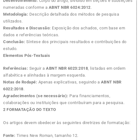
Desenvolvimento:
Corpo do artigo, dividido em seções e subseções
numeradas conforme a
ABNT NBR 6024:2012
.
Metodologia:
Descrição detalhada dos métodos de pesquisa
utilizados.
Resultados e Discussão:
Exposição dos achados, com base em
dados e referências teóricas.
Conclusão:
Síntese dos principais resultados e contribuições do
estudo.
Elementos Pós-Textuais
Referências:
Seguir a
ABNT NBR 6023:2018
, listadas em ordem
alfabética e alinhadas à margem esquerda.
Notas de Rodapé:
Apenas explicativas, seguindo a
ABNT NBR
6022:2018
.
Agradecimentos (se necessário):
Para financiamentos,
colaborações ou instituições que contribuíram para a pesquisa.
2 FORMATAÇÃO DO TEXTO
Os artigos devem obedecer às seguintes diretrizes de formatação:
Fonte:
Times New Roman, tamanho 12.