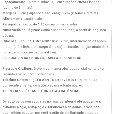
Espaçamento:
1,5 entre linhas; 1,0 em citações diretas longas
(acima de 3 linhas).
Margens:
3 cm (superior e esquerda); 2 cm (inferior e direita).
Alinhamento:
Justificado.
Parágrafos:
Recuo de
1,25 cm
na primeira linha.
Numeração de Páginas:
Canto superior direito, a partir da segunda
página.
Citações:
Seguir a
ABNT NBR 10520:2023
, diferenciando citações
curtas (até 3 linhas, no corpo do texto) e citações longas (mais de 3
linhas, em bloco recuado de
4 cm
).
3 REGRAS PARA FIGURAS, TABELAS E GRÁFICOS
Figuras e Gráficos:
Devem ser numerados sequencialmente e ter
legenda abaixo, com fonte citada.
Tabelas:
Devem seguir a
ABNT NBR 14724:2011
, numeradas
consecutivamente, com título acima e fonte abaixo.
4 DIRETRIZES ÉTICAS E CONDUTA ACADÊMICA
Os autores devem seguir as normas de
integridade acadêmica
,
evitando
plágio, autoplágio e falsificação de dados
. Trabalhos
submetidos passam por
verificação de similaridade
antes da